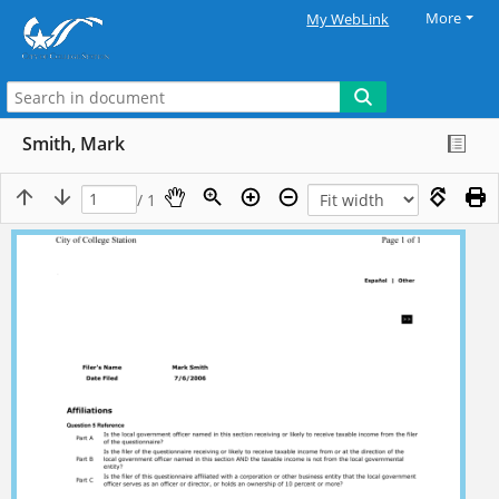
More
My WebLink
Smith, Mark
/ 1