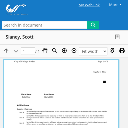
More
My WebLink
Slaney, Scott
/ 1