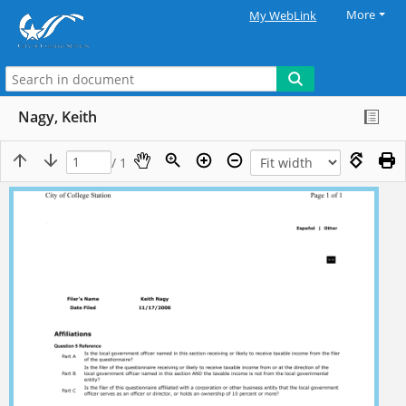
More
My WebLink
Nagy, Keith
/ 1