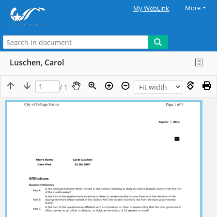
More
My WebLink
Luschen, Carol
/ 1