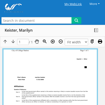
More
My WebLink
Keister, Marilyn
/ 1