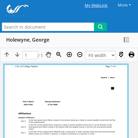
More
My WebLink
Holewyne, George
/ 1