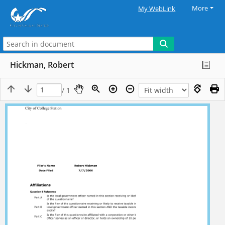
More
My WebLink
Hickman, Robert
/ 1