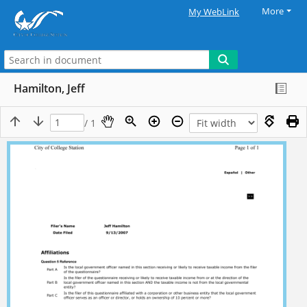
More
My WebLink
Hamilton, Jeff
/ 1