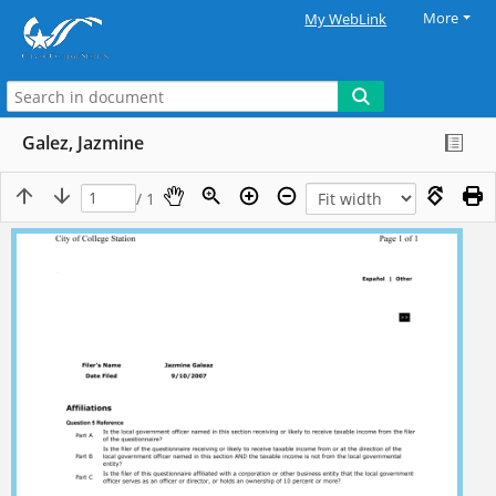
More
My WebLink
Galez, Jazmine
/ 1