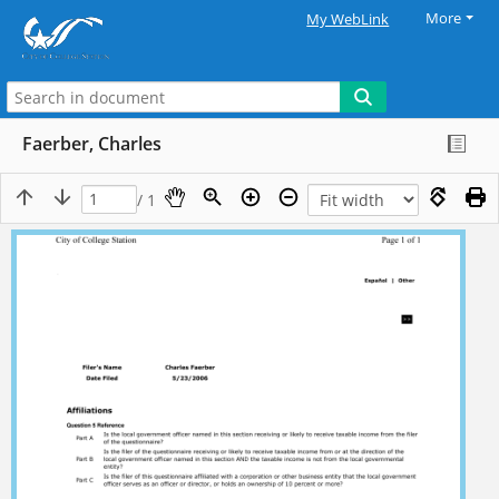
More
My WebLink
Faerber, Charles
/ 1