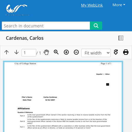
More
My WebLink
Cardenas, Carlos
/ 1