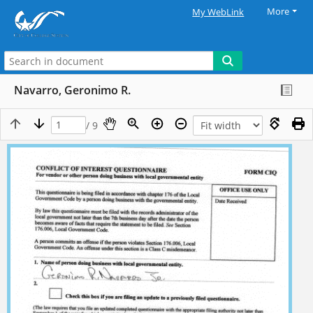
More
My WebLink
Navarro, Geronimo R.
/ 9