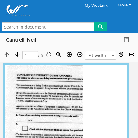
More
My WebLink
Cantrell, Neil
/ 5