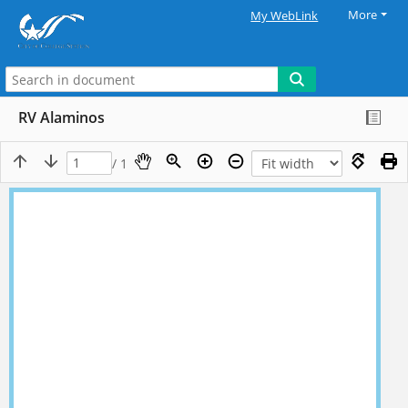
More
My WebLink
RV Alaminos
/ 1