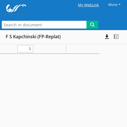
More
My WebLink
F S Kapchinski (FP-Replat)