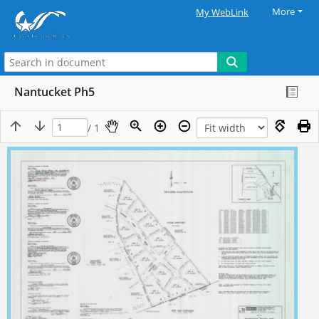
More
My WebLink
Nantucket Ph5
/ 1