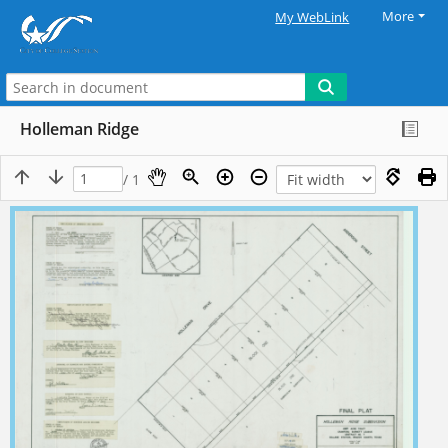
More
My WebLink
Holleman Ridge
/ 1