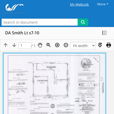
More
My WebLink
DA Smith Lt s7-10
/ 1