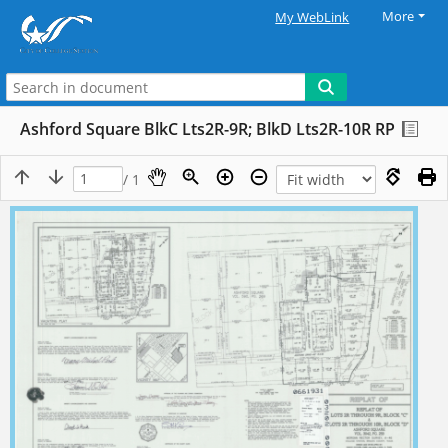
More
My WebLink
Ashford Square BlkC Lts2R-9R; BlkD Lts2R-10R RP
/ 1