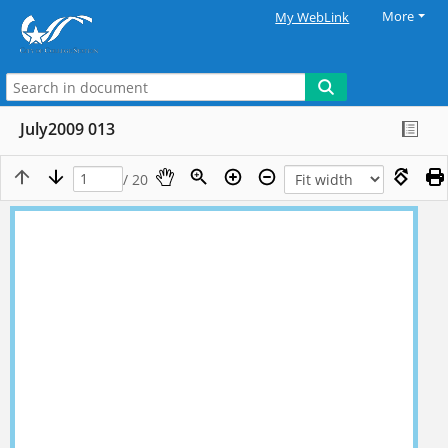
More
My WebLink
July2009 013
/ 20