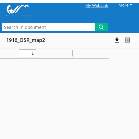
More
My WebLink
1916_OSR_map2