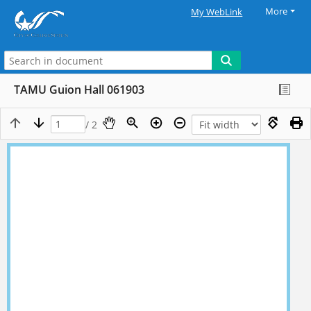
More
My WebLink
TAMU Guion Hall 061903
/ 2