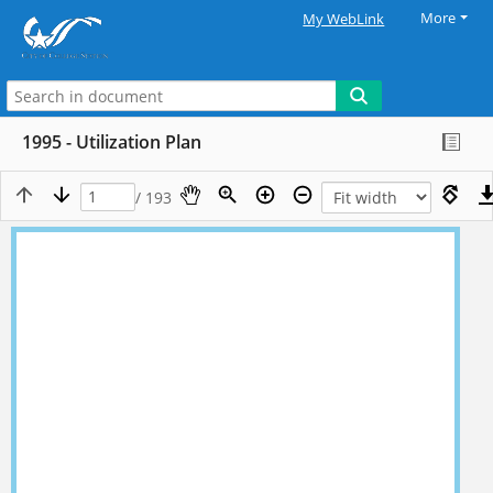
More
My WebLink
1995 - Utilization Plan
/ 193