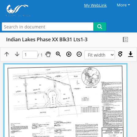
More
My WebLink
Indian Lakes Phase XX Blk31 Lts1-3
/ 1