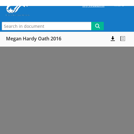
More
My WebLink
Megan Hardy Oath 2016